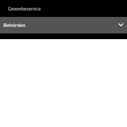
Gewerbeservice
Behörden
Behörden A-Z
Senatsverwaltungen
Bezirksämter
Bürgerämter
Jobcenter
Einwanderungsamt